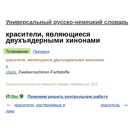
Универсальный русско-немецкий словарь
красители, являющиеся
двухъядерными хинонами
Толкование
Перевод
красители, являющиеся двухъядерными хинонами
n
chem.
Zweikernschinon-Farbstoffe
Универсальный русско-немецкий словарь
.
Академик.ру
.
2011
.
Игры ⚽
Поможем решить контрольную работу
красители, растворимые в
краситель
лаке